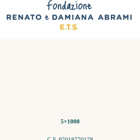
5×1000
C.F. 97018770178